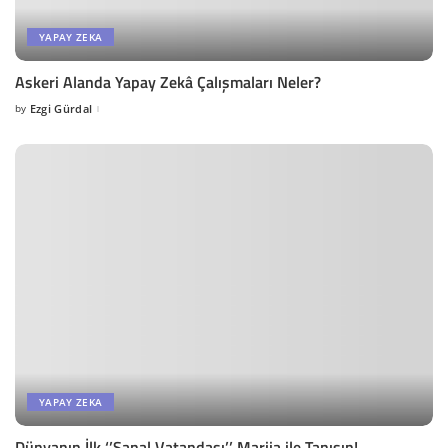
YAPAY ZEKA
Askeri Alanda Yapay Zekâ Çalışmaları Neler?
by
Ezgi Gürdal
Posted
by
YAPAY ZEKA
Dünyanın İlk ‘’Sanal Vatandaşı’’ Marija ile Tanışın!