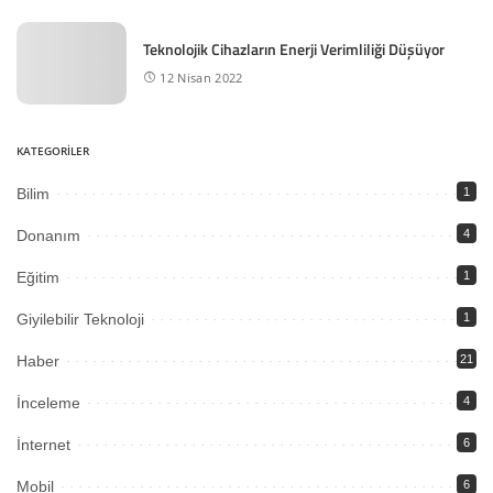
Teknolojik Cihazların Enerji Verimliliği Düşüyor
12 Nisan 2022
KATEGORİLER
Bilim
1
Donanım
4
Eğitim
1
Giyilebilir Teknoloji
1
Haber
21
İnceleme
4
İnternet
6
Mobil
6