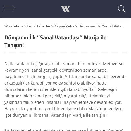
WooTekno
>
Tüm Haberler
>
Yapay Zeka
>
Dünyanın İlk ‘’Sanal Vatandaşı’’ Marija ile Tanışın!
Dünyanın İlk ‘’Sanal Vatandaşı’’ Marija ile
Tanışın!
Dijital anlamda çığır açan bir zaman dilimindeyiz. Metaverse
kavramı; yani sanal gerçeklik evreni son zamanlarda
hayatımıza hızlı bir giriş yaptı. Artık insanlar sanal bir evrende
arkadaşlıklar kurabiliyor ve ev sahibi olabiliyor hatta
dünyalarını kendi istedikleri gibi kurabiliyorlar. Geleceğin
bilinmezi olan sanal gerçekliğin yaratıcılığı, teknolojiyi
yakından takip eden insanları hayran etmeye devam ediyor.
Hayranlık uyandırıcı yeni bir gelişme daha Malta’dan geliyor.
İşte dünyanın ilk ‘’sanal vatandaşı’’ Marija ile tanışın!
Türkiye’de geliştirilmiş olan ilk yapay zekâ İnfluencer Aypera’