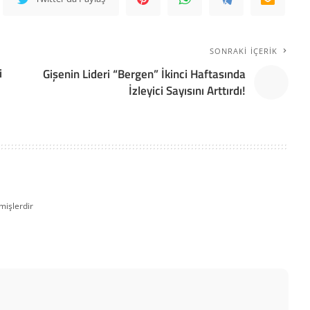
SONRAKI İÇERIK
i
Gişenin Lideri “Bergen” İkinci Haftasında
İzleyici Sayısını Arttırdı!
mişlerdir