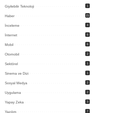
Giyilebilir Teknoloji
1
Haber
21
İnceleme
4
İnternet
6
Mobil
6
Otomobil
2
Sektörel
1
Sinema ve Dizi
1
Sosyal Medya
2
Uygulama
2
Yapay Zeka
3
Yazılım
7