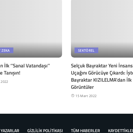
 ZEKA
SEKTÖREL
 İlk ‘’Sanal Vatandaşı’’
Selçuk Bayraktar Yeni İnsans
le Tanışın!
Uçağını Görücüye Çıkardı: İşt
Bayraktar KIZILELMA’dan İlk
 2022
Görüntüler
15 Mart 2022
YAZARLAR
GİZLİLİK POLİTİKASI
TÜM HABERLER
KAYDETTİKLE