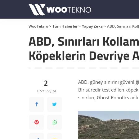
WooTekno
>
Tüm Haberler
>
Yapay Zeka
>
ABD, Sınırları Ko
ABD, Sınırları Kolla
Köpeklerin Devriye A
2
ABD, güney sınırını güvenliğ
Bir süredir test edilen köpek
PAYLAŞIM
sınırları, Ghost Robotics adl