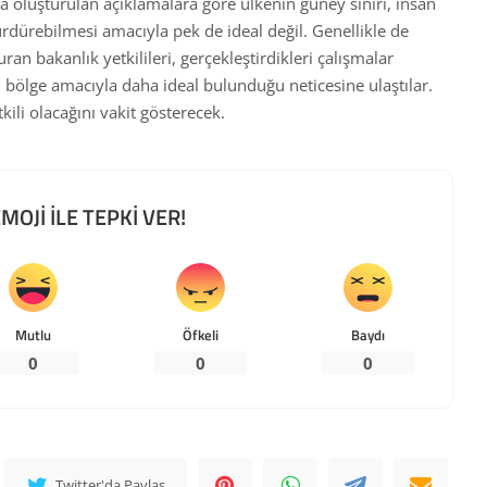
da oluşturulan açıklamalara göre ülkenin güney sınırı, insan
ürdürebilmesi amacıyla pek de ideal değil. Genellikle de
an bakanlık yetkilileri, gerçekleştirdikleri çalışmalar
 bölge amacıyla daha ideal bulunduğu neticesine ulaştılar.
ili olacağını vakit gösterecek.
MOJİ İLE TEPKİ VER!
Mutlu
Öfkeli
Baydı
0
0
0
Twitter'da Paylaş