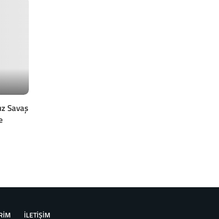
ız Savaş
e
RİM
İLETİŞİM