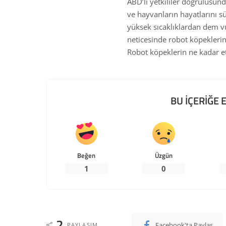
ABD’li yetkililer doğrulusun
ve hayvanların hayatlarını s
yüksek sıcaklıklardan dem vur
neticesinde robot köpeklerin
Robot köpeklerin ne kadar etk
BU İÇERİĞE E
Beğen
Üzgün
1
0
2
Facebook'ta Paylaş
PAYLAŞIM