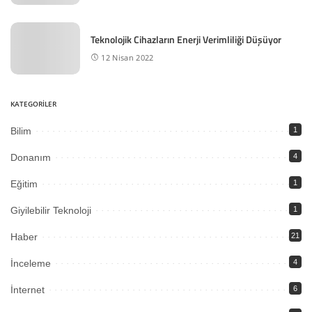
Teknolojik Cihazların Enerji Verimliliği Düşüyor
12 Nisan 2022
KATEGORİLER
Bilim
1
Donanım
4
Eğitim
1
Giyilebilir Teknoloji
1
Haber
21
İnceleme
4
İnternet
6