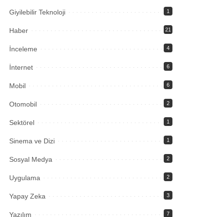
Giyilebilir Teknoloji
1
Haber
21
İnceleme
4
İnternet
6
Mobil
6
Otomobil
2
Sektörel
1
Sinema ve Dizi
1
Sosyal Medya
2
Uygulama
2
Yapay Zeka
3
Yazılım
7