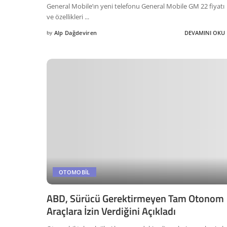
General Mobile’ın yeni telefonu General Mobile GM 22 fiyatı
ve özellikleri
...
by
Alp Dağdeviren
DEVAMINI OKU
Posted
by
OTOMOBIL
ABD, Sürücü Gerektirmeyen Tam Otonom
Araçlara İzin Verdiğini Açıkladı