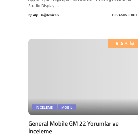
Studio Display,
...
by
Alp Dağdeviren
DEVAMINI OKU
Posted
by
4.3
İyi
İNCELEME
MOBIL
General Mobile GM 22 Yorumlar ve
İnceleme