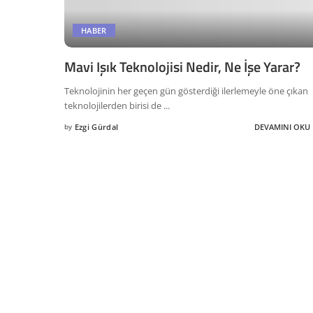
HABER
Mavi Işık Teknolojisi Nedir, Ne İşe Yarar?
Teknolojinin her geçen gün gösterdiği ilerlemeyle öne çıkan
teknolojilerden birisi de
...
by
Ezgi Gürdal
DEVAMINI OKU
Posted
by