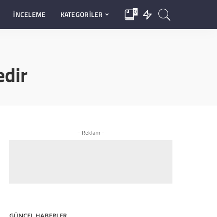
0
İNCELEME
KATEGORİLER
edir
– Reklam –
GÜNCEL HABERLER