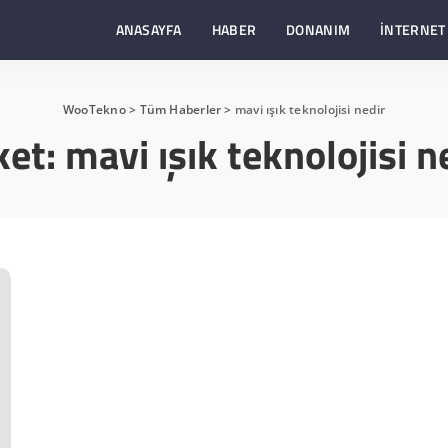
ANASAYFA
HABER
DONANIM
İNTERNET
WooTekno
>
Tüm Haberler
>
mavi ışık teknolojisi nedir
ket:
mavi ışık teknolojisi n