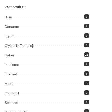
KATEGORİLER
Bilim
1
Donanım
4
Eğitim
1
Giyilebilir Teknoloji
1
Haber
21
İnceleme
4
İnternet
6
Mobil
6
Otomobil
2
Sektörel
1
1