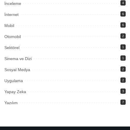
İnceleme
4
İnternet
6
Mobil
6
Otomobil
2
Sektörel
1
Sinema ve Dizi
1
Sosyal Medya
2
Uygulama
2
Yapay Zeka
3
Yazılım
7